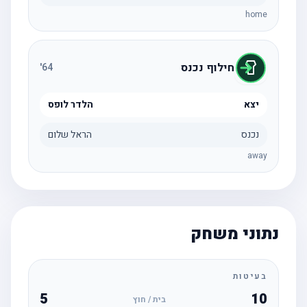
home
חילוף נכנס
'
64
יצא
הלדר לופס
נכנס
הראל שלום
away
נתוני משחק
בעיטות
5
10
בית / חוץ