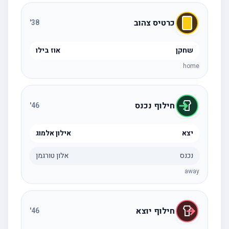
כרטיס צהוב
'
38
שחקן
אוז בילו
home
חילוף נכנס
'
46
יצא
אילון אלמוג
נכנס
אלון טורגמן
away
חילוף יוצא
'
46