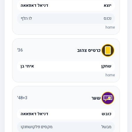
יוצא
דניאל דאפאאה
נכנס
לו הלף
home
כרטיס צהוב
'
36
שחקן
איתי בן
home
שער
'
48
+3
כובש
דניאל דאפאאה
מבשל
מקסים פלקושחנקו