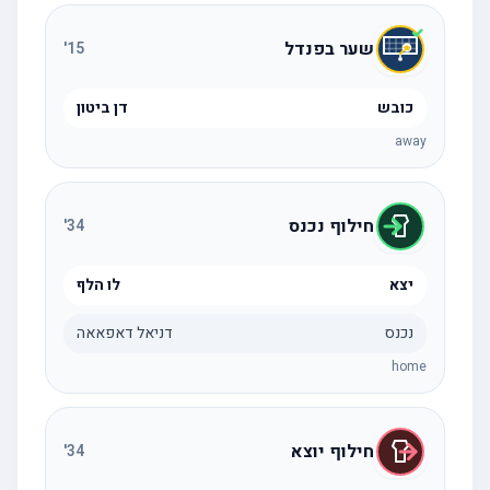
שער בפנדל
'
15
כובש
דן ביטון
away
חילוף נכנס
'
34
יצא
לו הלף
נכנס
דניאל דאפאאה
home
חילוף יוצא
'
34