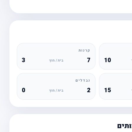
קרנות
3
7
10
בית / חוץ
נבדלים
0
2
15
בית / חוץ
ותים