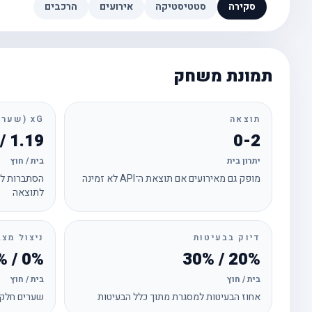
סקירה
סטטיסטיקה
אירועים
הרכבים
תמונת משחק
תוצאה
xG (שערים צפויים)
1.19 / 2.36
0-2
יתרון בית
בית / חוץ
מופק גם מאירועים אם תוצאת ה־API לא זמינה
הסתברות לכ
לתוצאה
דיוק בבעיטות
ניצול מצב
0% / 33%
20% / 30%
בית / חוץ
בית / חוץ
אחוז הבעיטות למסגרת מתוך כלל הבעיטות
שערים חלקי