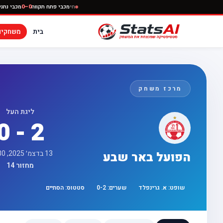
חי
מכבי פתח תקווה
0–0
בית
משחקים
מרכז משחק
ליגת העל
0 - 2
13 בדצמ׳ 2025, 17:30
הפועל באר שבע
מחזור 14
שופט:
א. גרינפלד
שערים:
2
-
0
סטטוס:
הסתיים