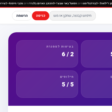
סיום:
יוניון סן ז׳ילואז
3–3
בודו/גלימט
סיום:
הפועל באר שבע
1–0
הכוכב האדום בלגרד
סיום:
מכבי חיפ
כניסה
הרשמה
בעיטות למסגרת
2 / 6
חילופים
5 / 5