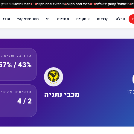
מכבי נתניה
חי
הפועל קטמון ירושלים
0–0
מכבי פתח תקווה
חי
הפועל פתח תקווה
0–1
מכבי נתניה
טבלה
קבוצות
שחקנים
תחזיות
חי
סטטיסטיקה
עוד
▾
▾
כדורגל שליטה
43% / 57%
כרטיסים צהובים
מכבי נתניה
2 / 4