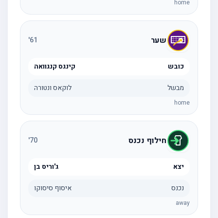
home
שער
'
61
כובש
קינגס קנגוואה
מבשל
לוקאס ונטורה
home
חילוף נכנס
'
70
יצא
ג'וריס בן
נכנס
איסוף סיסוקו
away