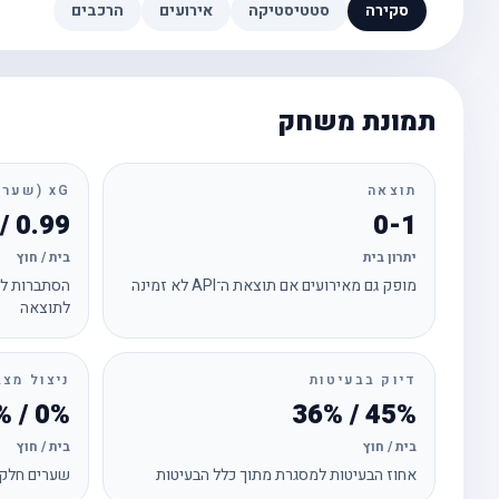
סקירה
סטטיסטיקה
אירועים
הרכבים
תמונת משחק
תוצאה
xG (שערים צפויים)
0.99 / 1.42
0-1
יתרון בית
בית / חוץ
מופק גם מאירועים אם תוצאת ה־API לא זמינה
הסתברות לכ
לתוצאה
דיוק בבעיטות
ניצול מצב
0% / 25%
45% / 36%
בית / חוץ
בית / חוץ
אחוז הבעיטות למסגרת מתוך כלל הבעיטות
שערים חלקי