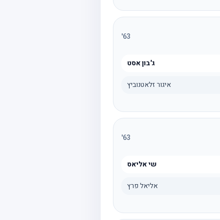
'
63
ג'בון אסט
איגור זלאטנוביץ
'
63
שי אליאס
אליאל פרץ