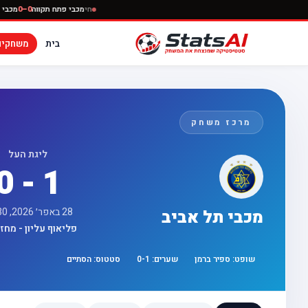
חי
מכבי פתח תקוו
בית
משחקים
מרכז משחק
ליגת העל
0 - 1
28 באפר׳ 2026, 16:30
מכבי תל אביב
פליאוף עליון - מחזור 
שופט:
ספיר ברמן
שערים:
1
-
0
סטטוס:
הסתיים