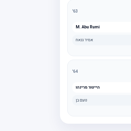
'
63
M. Abu Rumi
אמיר גנאח
'
64
הייטור מרינהו
נועם בן