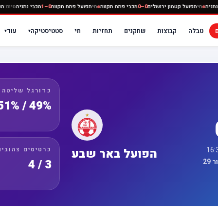
ה
0–0
מכבי נתניה
חי
הפועל קטמון ירושלים
0–0
מכבי פתח תקווה
חי
הפועל פתח תקווה
0–1
מכבי נת
טבלה
קבוצות
שחקנים
תחזיות
חי
סטטיסטיקה
עוד
▾
▾
כדורגל שליטה
49% / 51%
כרטיסים צהובים
הפועל באר שבע
3 / 4
29