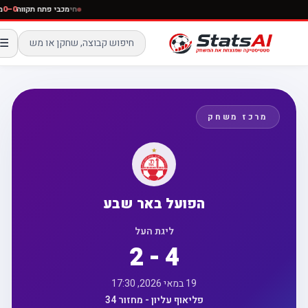
חי
מכבי פתח תקווה
0–0
☰
מרכז משחק
הפועל באר שבע
ליגת העל
2 - 4
19 במאי 2026, 17:30
פליאוף עליון - מחזור 34