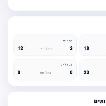
קרנות
12
2
18
בית / חוץ
נבדלים
0
0
20
בית / חוץ
ותים