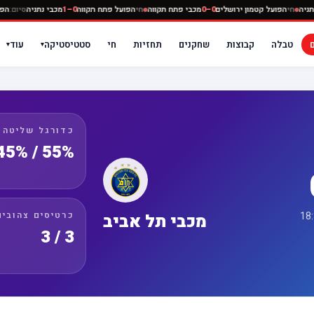
0–0
מכבי נתניה
חי
הפועל קטמון ירושלים
0–0
מכבי פתח תקווה
חי
הפועל פתח תקווה
0–1
מכבי נתנ
טבלה
קבוצות
שחקנים
תחזיות
חי
סטטיסטיקה
עוד
▾
▾
כדורגל שליטה
55% / 45%
כרטיסים צהובים
מכבי תל אביב
3 / 3