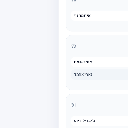
'
70
איתמר נוי
'
73
אמיר גנאח
זאהי אחמד
'
81
ג'יבריל דיופ