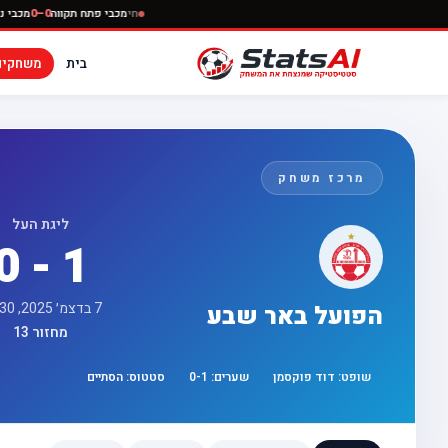
חי
מכבי פתח תקווה
בית
משחקים
מרכז משחק
ליגת העל
0 - 1
7 בדצמ׳ 2025, 18:30
הפועל באר שבע
מחזור 13
שופט:
דוד פוקסמן
שערים:
1
-
0
סטטוס:
הסתיים