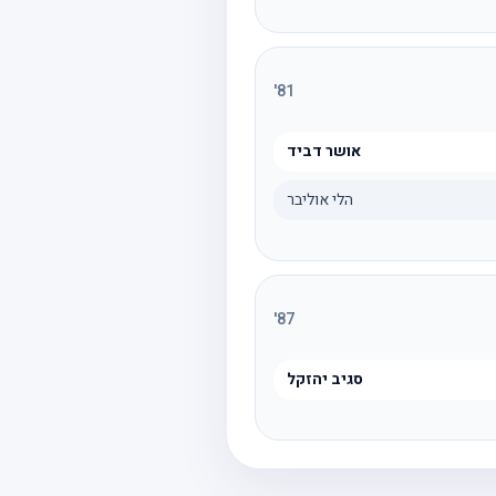
'
81
אושר דביד
הלי אוליבר
'
87
סגיב יהזקל