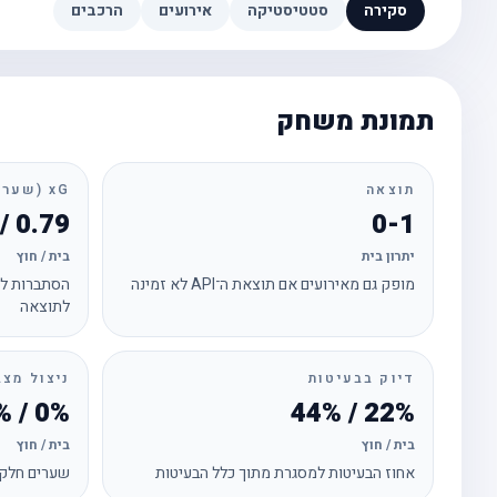
סקירה
סטטיסטיקה
אירועים
הרכבים
תמונת משחק
תוצאה
xG (שערים צפויים)
0.79 / 2.10
0-1
יתרון בית
בית / חוץ
מופק גם מאירועים אם תוצאת ה־API לא זמינה
הסתברות לכ
לתוצאה
דיוק בבעיטות
ניצול מצב
0% / 14%
22% / 44%
בית / חוץ
בית / חוץ
אחוז הבעיטות למסגרת מתוך כלל הבעיטות
שערים חלקי