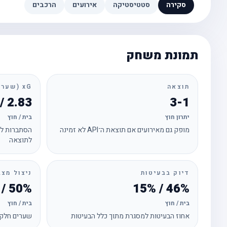
סקירה
סטטיסטיקה
אירועים
הרכבים
תמונת משחק
תוצאה
xG (שערים צפויים)
2.83 / 1.61
3-1
יתרון חוץ
בית / חוץ
מופק גם מאירועים אם תוצאת ה־API לא זמינה
הסתברות לכ
לתוצאה
דיוק בבעיטות
ניצול מצב
50% / 50%
46% / 15%
בית / חוץ
בית / חוץ
אחוז הבעיטות למסגרת מתוך כלל הבעיטות
שערים חלקי