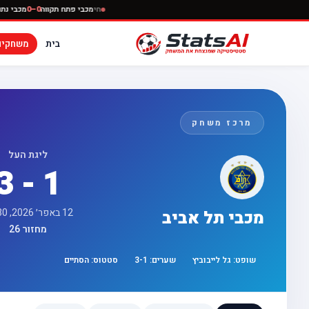
חי
מכבי פתח תקווה
0–0
בית
משחקים
מרכז משחק
ליגת העל
3 - 1
12 באפר׳ 2026, 17:30
מכבי תל אביב
מחזור 26
שופט:
גל לייבוביץ
שערים:
1
-
3
סטטוס:
הסתיים