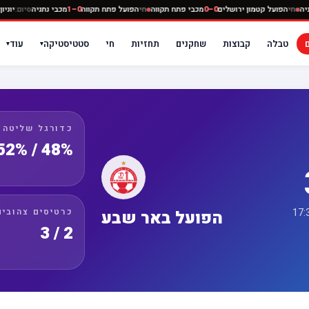
מכבי נתניה
חי
הפועל קטמון ירושלים
0–0
מכבי פתח תקווה
חי
הפועל פתח תקווה
0–1
מכבי נתניה
טבלה
קבוצות
שחקנים
תחזיות
חי
סטטיסטיקה
עוד
▾
▾
כדורגל שליטה
48% / 52%
כרטיסים צהובים
הפועל באר שבע
2 / 3