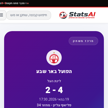
חי
מכבי פתח תקווה
0–0
☰
מרכז משחק
הפועל באר שבע
ליגת העל
2 - 4
19 במאי 2026, 17:30
פליאוף עליון - מחזור 34