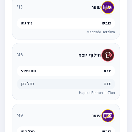
שער
'
13
כובש
ניר גוט
Maccabi Herzliya
חילוף יוצא
'
46
יוצא
סח פצהי
נכנס
סרל כהן
Hapoel Rishon LeZion
שער
'
49
כובש
סרל כהן