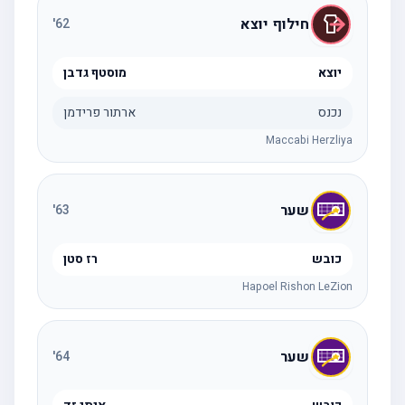
חילוף יוצא
'
62
יוצא
מוסטף גדבן
נכנס
ארתור פרידמן
Maccabi Herzliya
שער
'
63
כובש
רז סטן
Hapoel Rishon LeZion
שער
'
64