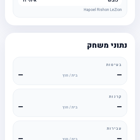
כובש
איתי זד
Hapoel Rishon LeZion
נתוני משחק
בעיטות
—
—
בית / חוץ
קרנות
—
—
בית / חוץ
עבירות
—
—
בית / חוץ