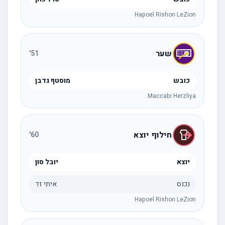
Hapoel Rishon LeZion
שער
'
51
כובש
מוסטף גדבן
Maccabi Herzliya
חילוף יוצא
'
60
יוצא
יובל סון
נכנס
איתי זד
Hapoel Rishon LeZion