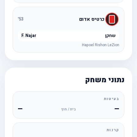
כרטיס אדום
'
53
שחקן
F. Najar
Hapoel Rishon LeZion
נתוני משחק
בעיטות
—
—
בית / חוץ
קרנות