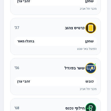
שחקן
זהבי ערן
מכבי תל אביב
כרטיס צהוב
'
37
שחקן
בוזגלו מאור
הפועל באר שבע
שער בפנדל
'
56
כובש
זהבי ערן
מכבי תל אביב
חילוף נכנס
'
68