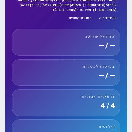
שופט:
אדלר זיו (שופט ראשי), ביטון דודו (עוזר שופט 1), נחמיאס
שבתאי (עוזר שופט 2), סימניאן אורן (שופט רביעי), בר נתן דניאל
(שופט רחבה 1), פפיר ארז (שופט רחבה 2)
שערים:
3
-
2
סטטוס:
הסתיים
כדורגל שליטה
— / —
בעיטות למסגרת
— / —
כרטיסים צהובים
4 / 4
חילופים