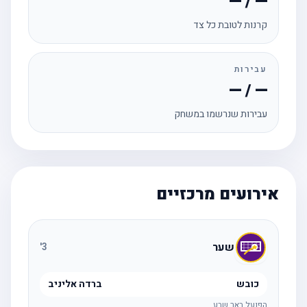
— / —
קרנות לטובת כל צד
עבירות
— / —
עבירות שנרשמו במשחק
אירועים מרכזיים
שער
'
3
כובש
ברדה אליניב
הפועל באר שבע