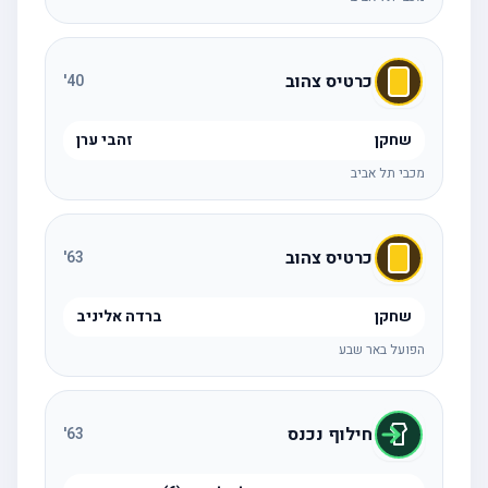
כרטיס צהוב
'
40
שחקן
זהבי ערן
מכבי תל אביב
כרטיס צהוב
'
63
שחקן
ברדה אליניב
הפועל באר שבע
חילוף נכנס
'
63