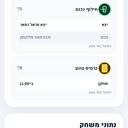
חילוף נכנס
'
75
יצא
יצא סראג' נסאר
נכנס
נכנס מאור מליקסון
הפועל באר שבע
כרטיס צהוב
'
78
שחקן
ביטון בן
הפועל באר שבע
נתוני משחק