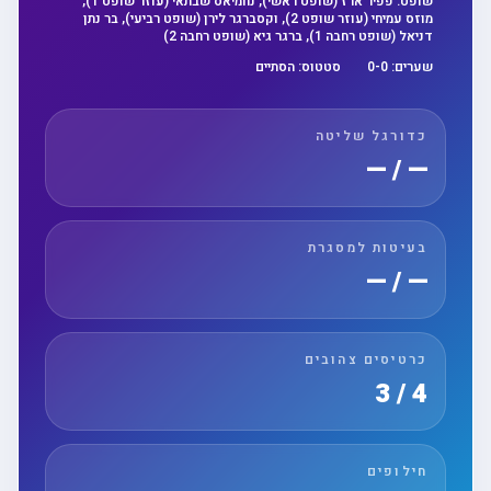
שופט:
פפיר ארז (שופט ראשי), נחמיאס שבתאי (עוזר שופט 1),
מוזס עמיחי (עוזר שופט 2), וקסברגר לירן (שופט רביעי), בר נתן
דניאל (שופט רחבה 1), ברגר גיא (שופט רחבה 2)
שערים:
0
-
0
סטטוס:
הסתיים
כדורגל שליטה
— / —
בעיטות למסגרת
— / —
כרטיסים צהובים
4 / 3
חילופים