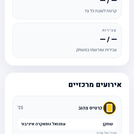
— / —
קרנות לטובת כל צד
עבירות
— / —
עבירות שנרשמו במשחק
אירועים מרכזיים
כרטיס צהוב
'
25
שחקן
עמנואל נוסאקרה איגיבור
מכבי תל אביב