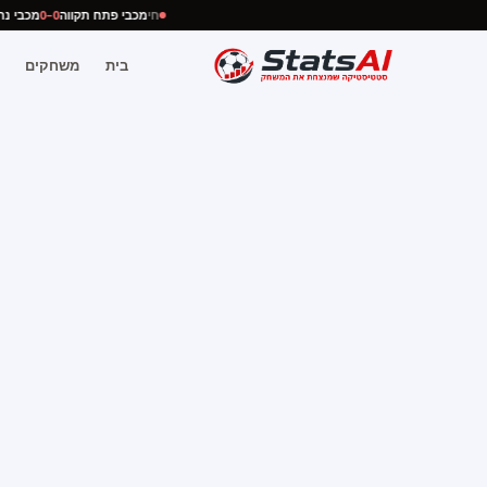
חי
מכבי פתח תקווה
0–0
מכבי
בית
משחקים