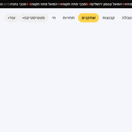
 נתניה
חי
הפועל קטמון ירושלים
0–0
מכבי פתח תקווה
חי
הפועל פתח תקווה
0–1
מכבי נתניה
סיום
טבלה
קבוצות
שחקנים
תחזיות
חי
סטטיסטיקה
עוד
▾
▾