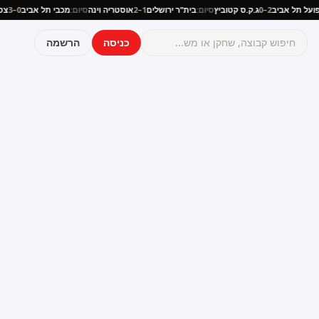
:
הפועל תל אביב
2–0
ג.ק.ס קטוביץ
סיום:
בית"ר ירושלים
1–2
אוסטריה וינה
סיום:
מכבי תל אביב
0–3
כניסה
הרשמה