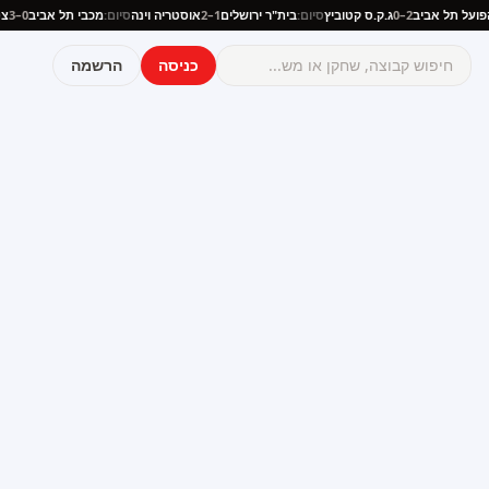
ם:
הפועל תל אביב
2–0
ג.ק.ס קטוביץ
סיום:
בית"ר ירושלים
1–2
אוסטריה וינה
סיום:
מכבי תל אביב
0–3
כניסה
הרשמה