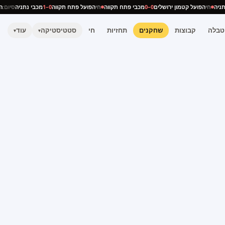
 נתניה
חי
הפועל קטמון ירושלים
0–0
מכבי פתח תקווה
חי
הפועל פתח תקווה
0–1
מכבי נתניה
סיו
טבלה
קבוצות
שחקנים
תחזיות
חי
סטטיסטיקה
עוד
▾
▾