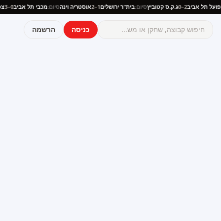
:
הפועל תל אביב
2–0
ג.ק.ס קטוביץ
סיום:
בית"ר ירושלים
1–2
אוסטריה וינה
סיום:
מכבי תל אביב
0–3
כניסה
הרשמה