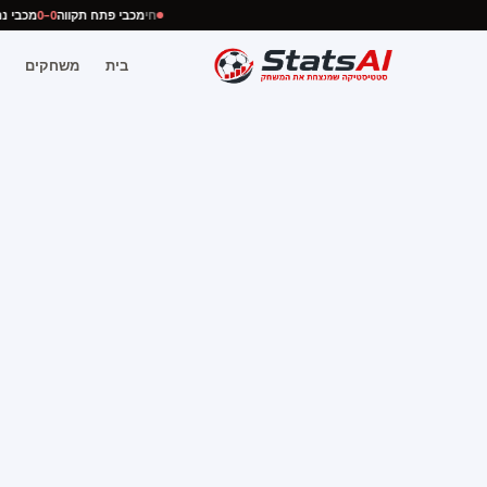
חי
מכבי פתח תקווה
0–0
מכבי
בית
משחקים