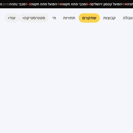
 נתניה
חי
הפועל קטמון ירושלים
0–0
מכבי פתח תקווה
חי
הפועל פתח תקווה
0–1
מכבי נתניה
סיום
טבלה
קבוצות
שחקנים
תחזיות
חי
סטטיסטיקה
עוד
▾
▾