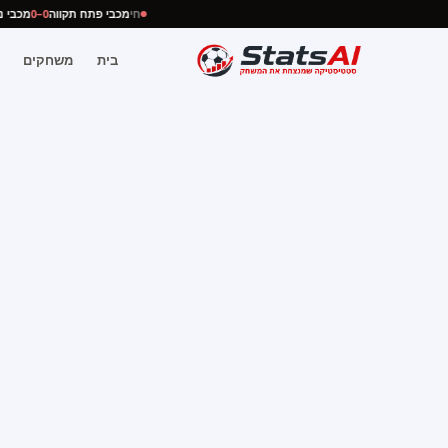
חי
מכבי פתח תקווה
0–0
מכב
בית
משחקים