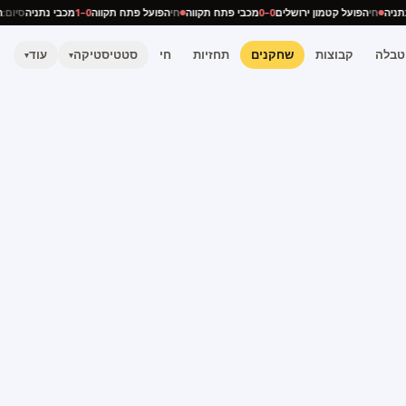
י נתניה
חי
הפועל קטמון ירושלים
0–0
מכבי פתח תקווה
חי
הפועל פתח תקווה
0–1
מכבי נתניה
סיו
טבלה
קבוצות
שחקנים
תחזיות
חי
סטטיסטיקה
עוד
▾
▾