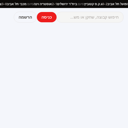
ם:
הפועל תל אביב
2–0
ג.ק.ס קטוביץ
סיום:
בית"ר ירושלים
1–2
אוסטריה וינה
סיום:
מכבי תל אביב
0–3
כניסה
הרשמה