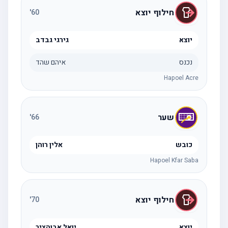
חילוף יוצא
'
60
יוצא
גירגי גבדב
נכנס
איהם שהד
Hapoel Acre
שער
'
66
כובש
אלין רוהן
Hapoel Kfar Saba
חילוף יוצא
'
70
יוצא
יואל אבוהציר