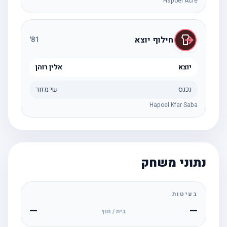
Hapoel Acre
חילוף יוצא
'
81
יוצא
אלין רוהן
נכנס
שי מזור
Hapoel Kfar Saba
נתוני משחק
בעיטות
—
—
בית / חוץ