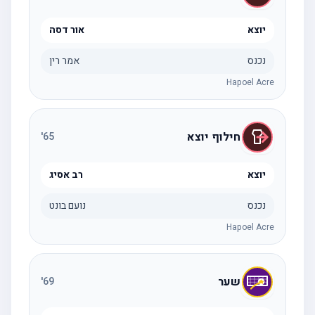
יוצא
אור דסה
נכנס
אמר רין
Hapoel Acre
חילוף יוצא
'
65
יוצא
רב אסיג
נכנס
נועם בונט
Hapoel Acre
שער
'
69