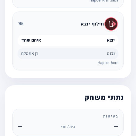
Hapoel Kfar Saba
חילוף יוצא
'
85
יוצא
איהם שהד
נכנס
בן אמסלם
Hapoel Acre
נתוני משחק
בעיטות
—
—
בית / חוץ