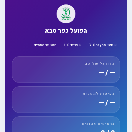
הפועל כפר סבא
שופט:
G. Ohayon
שערים:
0
-
1
סטטוס:
הסתיים
כדורגל שליטה
— / —
בעיטות למסגרת
— / —
כרטיסים צהובים