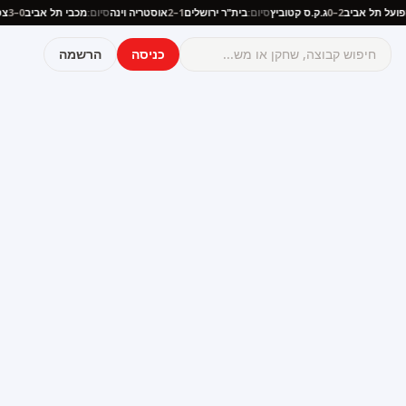
:
הפועל תל אביב
2–0
ג.ק.ס קטוביץ
סיום:
בית"ר ירושלים
1–2
אוסטריה וינה
סיום:
מכבי תל אביב
0–3
כניסה
הרשמה