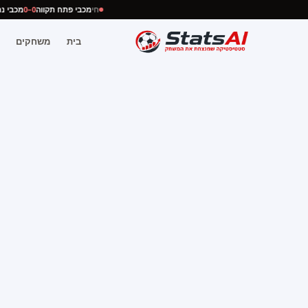
חי
מכבי פתח תקווה
0–0
מכבי
בית
משחקים