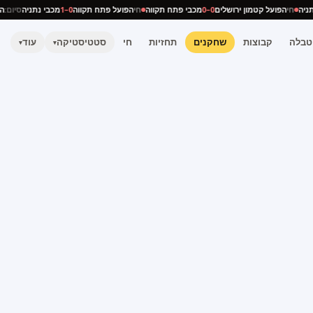
 נתניה
חי
הפועל קטמון ירושלים
0–0
מכבי פתח תקווה
חי
הפועל פתח תקווה
0–1
מכבי נתניה
סיום
טבלה
קבוצות
שחקנים
תחזיות
חי
סטטיסטיקה
עוד
▾
▾