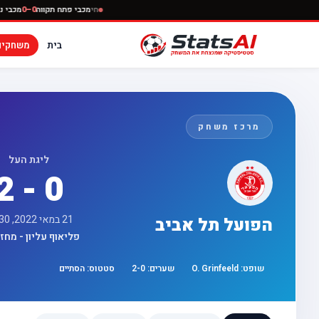
חי
מכבי פתח תקווה
בית
משחקים
מרכז משחק
ליגת העל
2 - 0
21 במאי 2022, 17:30
הפועל תל אביב
פליאוף עליון - מחזור 
שופט:
O. Grinfeeld
שערים:
0
-
2
סטטוס:
הסתיים