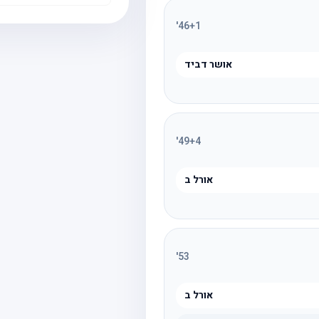
'
46
+1
אושר דביד
'
49
+4
אורל ב
'
53
אורל ב