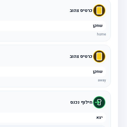
כרטיס צהוב
שחקן
home
כרטיס צהוב
שחקן
away
חילוף נכנס
יצא