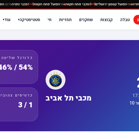
0–0
מכבי נתניה
חי
הפועל קטמון ירושלים
0–0
מכבי פתח תקווה
חי
הפועל פתח תקווה
0–1
מכבי נתנ
טבלה
קבוצות
שחקנים
תחזיות
חי
סטטיסטיקה
עוד
▾
▾
כדורגל שליטה
54% / 46%
כרטיסים צהובים
מכבי תל אביב
1 / 3
10