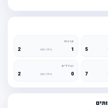
קרנות
2
1
5
בית / חוץ
נבדלים
2
0
7
בית / חוץ
ותים