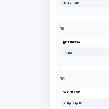
אברהם ריקן
'
53
אברהם ריקן
אורל ב
'
59
יוסף אזולאי
מרקו ג'נקוביק