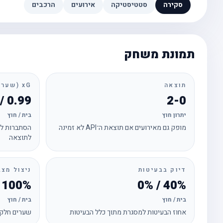
סקירה
סטטיסטיקה
אירועים
הרכבים
תמונת משחק
תוצאה
xG (שערים צפויים)
0.99 / 0.76
2-0
יתרון חוץ
בית / חוץ
מופק גם מאירועים אם תוצאת ה־API לא זמינה
הסתברות לכ
לתוצאה
דיוק בבעיטות
ניצול מצב
100% / —
40% / 0%
בית / חוץ
בית / חוץ
אחוז הבעיטות למסגרת מתוך כלל הבעיטות
שערים חלקי