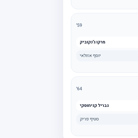
'
59
מרקו ג'נקוביק
יוסף אזולאי
'
64
גבריל קניחוסקי
סטיף פריק