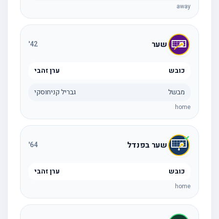
away
שער
'
42
כובש
ערן זהבי
מבשל
גבריל קניחוסקי
home
שער בפנדל
'
64
כובש
ערן זהבי
home