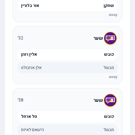
שחקן
אור בלורין
away
שער
'
32
כובש
אלין רוהן
מבשל
אלן אוזבולט
away
שער
'
38
כובש
טל ארחל
מבשל
הישאם לאיוס