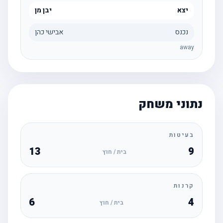
יצא
יבן מן
נכנס
אבישי כהן
away
נתוני משחק
בעיטות
13
9
בית / חוץ
קרנות
6
4
בית / חוץ