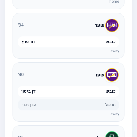
home
שער
'
34
כובש
דור פרץ
away
שער
'
40
כובש
דן ביטון
מבשל
ערן זהבי
away