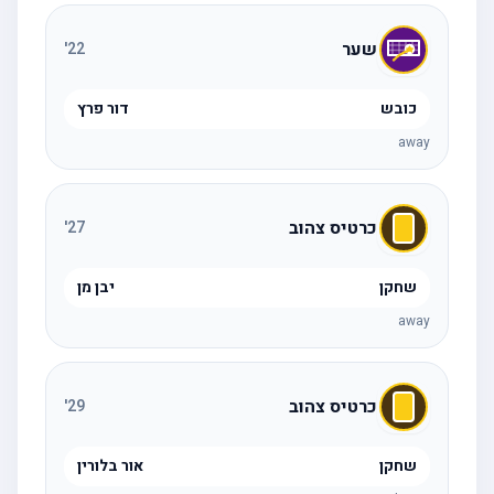
שער
'
22
כובש
דור פרץ
away
כרטיס צהוב
'
27
שחקן
יבן מן
away
כרטיס צהוב
'
29
שחקן
אור בלורין