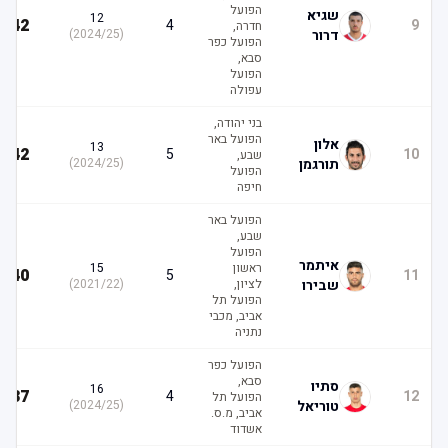
הפועל
שגיא
12
42
4
9
חדרה,
דרור
(
2024/25
)
הפועל כפר
סבא,
הפועל
עפולה
בני יהודה,
הפועל באר
אלון
13
42
5
10
שבע,
תורגמן
(
2024/25
)
הפועל
חיפה
הפועל באר
שבע,
הפועל
איתמר
ראשון
15
40
5
11
שבירו
לציון,
(
2021/22
)
הפועל תל
אביב, מכבי
נתניה
הפועל כפר
סבא,
סתיו
16
37
4
12
הפועל תל
טוריאל
(
2024/25
)
אביב, מ.ס.
אשדוד