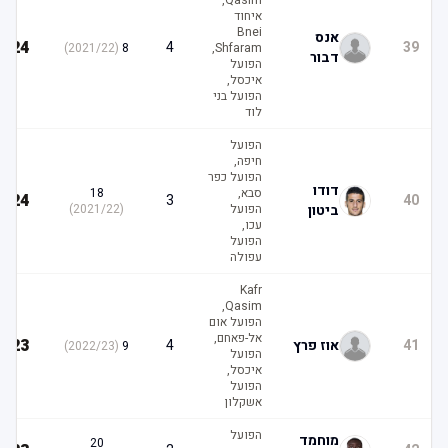
Qasim,
איחוד
Bnei
אנס
24
4
39
)
2021/22
(
8
Shfaram,
דבור
הפועל
איכסל,
הפועל בני
לוד
הפועל
חיפה,
הפועל כפר
דודו
סבא,
18
24
3
40
ביטון
הפועל
(
2021/22
)
עכו,
הפועל
עפולה
Kafr
Qasim,
הפועל אום
אל-פאחם,
23
41
אוז פרץ
4
)
2022/23
(
9
הפועל
איכסל,
הפועל
אשקלון
הפועל
מוחמד
20