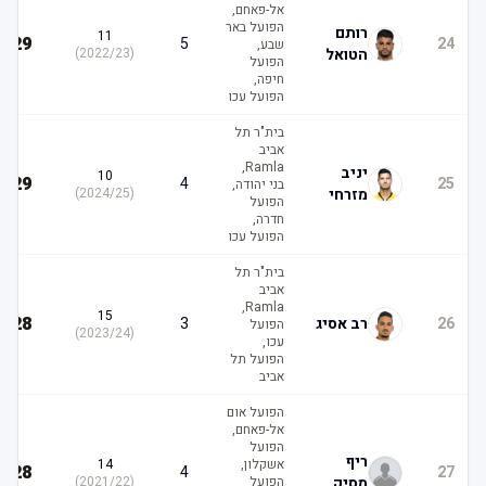
אל-פאחם,
הפועל באר
רותם
11
29
5
24
שבע,
הטואל
(
2022/23
)
הפועל
חיפה,
הפועל עכו
בית"ר תל
אביב
Ramla,
יניב
10
29
4
25
בני יהודה,
מזרחי
(
2024/25
)
הפועל
חדרה,
הפועל עכו
בית"ר תל
אביב
Ramla,
15
28
26
רב אסיג
3
הפועל
)
2023/24
(
עכו,
הפועל תל
אביב
הפועל אום
אל-פאחם,
הפועל
ריף
אשקלון,
14
28
4
27
מסיק
הפועל
(
2021/22
)