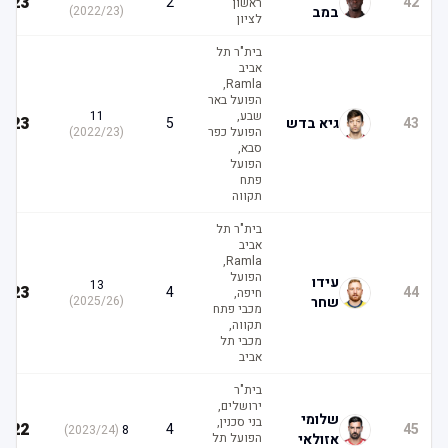
23
2
42
ראשון
במב
(
2022/23
)
לציון
בית"ר תל
אביב
Ramla,
הפועל באר
שבע,
11
23
43
גיא בדש
5
הפועל כפר
(
2022/23
)
סבא,
הפועל
פתח
תקווה
בית"ר תל
אביב
Ramla,
הפועל
עידו
13
23
4
44
חיפה,
שחר
(
2025/26
)
מכבי פתח
תקווה,
מכבי תל
אביב
בית"ר
ירושלים,
שלומי
בני סכנין,
22
4
45
)
2023/24
(
8
אזולאי
הפועל תל