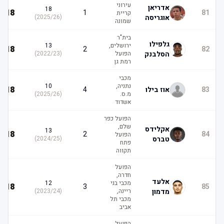
עירוני
אדריאן
18
18
1
81
קריית
אוגריסה
(
2025/26
)
שמונה
בית"ר
גלפילו
ירושלים,
13
18
2
82
הסלבנק
הפועל
(
2022/23
)
רמת גן
מכבי
נתניה,
10
18
83
אוז בילו
4
מ.ס.
(
2025/26
)
אשדוד
הפועל כפר
שלם,
אקלידס
13
18
2
84
הפועל
טברס
(
2024/25
)
פתח
תקווה
הפועל
חדרה,
אלעד
מכבי בני
12
18
3
85
מדמון
ריינה,
(
2023/24
)
מכבי תל
אביב
הפועל