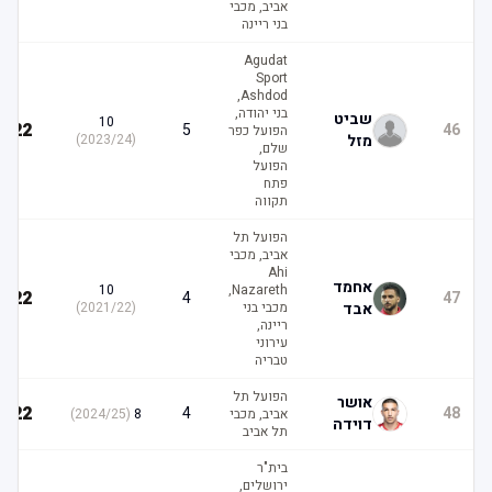
אביב, מכבי
בני ריינה
Agudat
Sport
Ashdod,
בני יהודה,
שביט
10
22
5
46
הפועל כפר
מזל
(
2023/24
)
שלם,
הפועל
פתח
תקווה
הפועל תל
אביב, מכבי
Ahi
אחמד
10
Nazareth,
22
4
47
אבד
מכבי בני
(
2021/22
)
ריינה,
עירוני
טבריה
הפועל תל
אושר
22
4
48
אביב, מכבי
8
(
2024/25
)
דוידה
תל אביב
בית"ר
ירושלים,