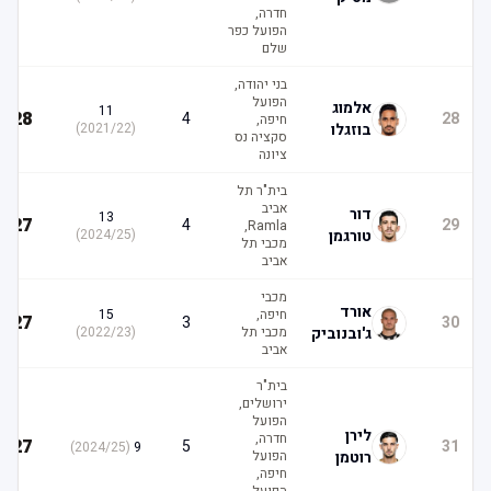
חדרה,
הפועל כפר
שלם
בני יהודה,
הפועל
אלמוג
11
28
4
28
חיפה,
בוזגלו
(
2021/22
)
סקציה נס
ציונה
בית"ר תל
אביב
דור
13
27
4
29
Ramla,
טורגמן
(
2024/25
)
מכבי תל
אביב
מכבי
אורד
חיפה,
15
27
3
30
ג'ובנוביק
מכבי תל
(
2022/23
)
אביב
בית"ר
ירושלים,
הפועל
לירן
חדרה,
27
5
31
)
2024/25
(
9
רוטמן
הפועל
חיפה,