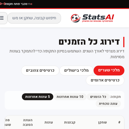
חי
מכבי פתח ת
☰
דירוג כל הזמנים
דירוג מצרפי לאורך השנים. השתמש בסינון התקופה כדי להתמקד בעונות
מסוימות.
מלכי שערים
מלכי בישולים
כרטיסים צהובים
כרטיסים אדומים
תקופה:
כל הזמנים
10 עונות אחרונות
5 עונות אחרונות
עונה נוכחית
העונה
סה"כ
#
שחקן
קבוצות
עונות
הטובה
שערים