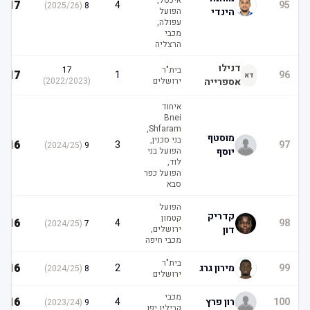
איכסל,
17
4
95
)
2025/26
(
8
הינדי
הפועל
עפולה,
מכבי
הרצליה
דנילו
בית"ר
17
17
1
96
דא
אספרייה
ירושלים
(
2022/2023
)
איחוד
Bnei
Shfaram,
מוסטף
בני סכנין,
16
3
97
)
2024/25
(
9
יוסף
הפועל בני
לוד,
הפועל כפר
סבא
הפועל
קדריק
קטמון
16
4
98
)
2024/25
(
7
דון
ירושלים,
מכבי חיפה
בית"ר
16
99
מירון גרג
2
)
2024/25
(
8
ירושלים
מכבי
16
100
רון פרץ
4
)
2023/24
(
9
קביליו יפו