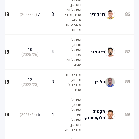
רמת גן,
הפועל תל
18
86
רוי קורין
3
אביב, מכבי
7
(
2024/25
)
נתניה,
מכבי פתח
תקווה
הפועל
חדרה,
הפועל
10
18
87
רז טויזר
4
עכו,
(
2025/26
)
הפועל תל
אביב
מכבי פתח
תקווה,
12
18
88
טל בן
3
מכבי תל
(
2022/23
)
אביב
הפועל
חדרה,
הפועל
מקסים
18
4
89
חיפה,
6
(
2023/24
)
פלקושחנקו
הפועל
רמת גן,
מכבי חיפה