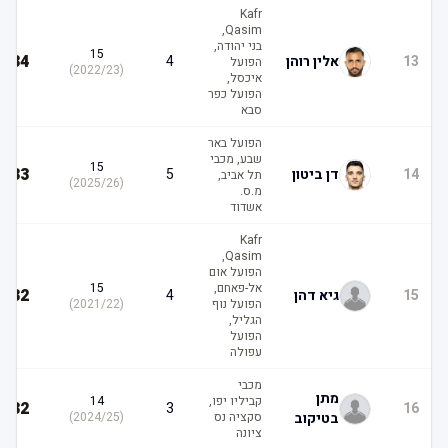
Kafr
Qasim,
בני יהודה,
15
34
13
אלין רוהן
4
הפועל
)
2022/23
(
איכסל,
הפועל כפר
סבא
הפועל באר
שבע, מכבי
15
33
14
דן ביטון
5
תל אביב,
)
2025/26
(
מ.ס.
אשדוד
Kafr
Qasim,
הפועל אום
אל-פאחם,
15
32
15
גיא דהן
4
הפועל נוף
(
2021/22
)
הגליל,
הפועל
עפולה
מכבי
מתן
קביליו יפו,
14
32
3
16
בטיקוב
סקציה נס
(
2024/25
)
ציונה