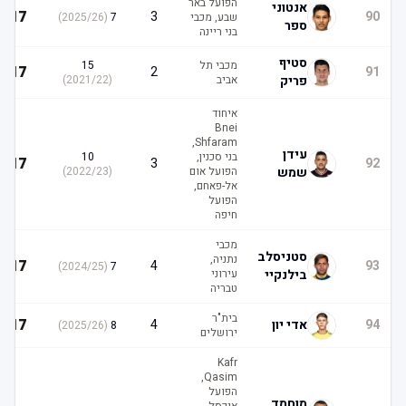
הפועל באר
אנטוני
17
3
90
שבע, מכבי
7
(
2025/26
)
ספר
בני ריינה
סטיף
מכבי תל
15
17
2
91
פריק
אביב
(
2021/22
)
איחוד
Bnei
Shfaram,
עידן
בני סכנין,
10
17
3
92
שמש
הפועל אום
(
2022/23
)
אל-פאחם,
הפועל
חיפה
מכבי
סטניסלב
נתניה,
17
4
93
)
2024/25
(
7
בילנקיי
עירוני
טבריה
בית"ר
17
94
אדי יון
4
)
2025/26
(
8
ירושלים
Kafr
Qasim,
הפועל
מוחמד