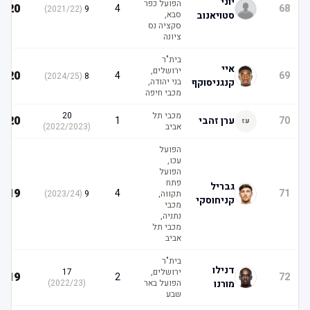
יוני
הפועל כפר
20
4
68
)
2021/22
(
9
סטויאנוב
סבא,
סקציה נס
ציונה
בית"ר
איי
ירושלים,
20
4
69
)
2024/25
(
8
קנגניסוקף
בני יהודה,
מכבי חיפה
מכבי תל
20
20
70
ערן זהבי
1
עז
אביב
(
2022/2023
)
הפועל
עכו,
הפועל
פתח
גבריל
19
4
71
תקווה,
9
(
2023/24
)
קניחוסקי
מכבי
נתניה,
מכבי תל
אביב
בית"ר
דנילו
ירושלים,
17
19
2
72
מורנו
הפועל באר
(
2022/23
)
שבע