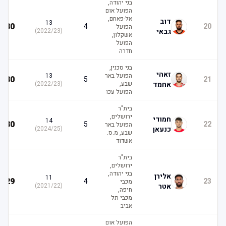
בני יהודה,
הפועל אום
אל-פאחם,
דוב
13
30
4
20
הפועל
גבאי
(
2022/23
)
אשקלון,
הפועל
חדרה
בני סכנין,
זאהי
הפועל באר
13
30
5
21
אחמד
שבע,
(
2022/23
)
הפועל עכו
בית"ר
ירושלים,
חמודי
14
30
5
22
הפועל באר
כנעאן
(
2024/25
)
שבע, מ.ס.
אשדוד
בית"ר
ירושלים,
בני יהודה,
אלירן
11
29
4
23
מכבי
אטר
(
2021/22
)
חיפה,
מכבי תל
אביב
הפועל אום