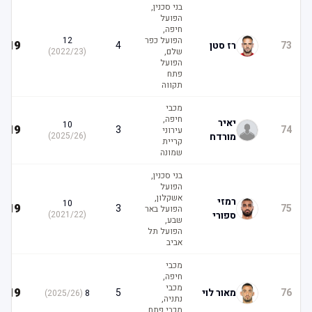
בני סכנין,
הפועל
חיפה,
הפועל כפר
12
19
73
רז סטן
4
שלם,
(
2022/23
)
הפועל
פתח
תקווה
מכבי
חיפה,
יאיר
10
19
3
74
עירוני
מורדח
(
2025/26
)
קריית
שמונה
בני סכנין,
הפועל
אשקלון,
רמזי
10
19
3
75
הפועל באר
ספורי
(
2021/22
)
שבע,
הפועל תל
אביב
מכבי
חיפה,
מכבי
19
76
מאור לוי
5
)
2025/26
(
8
נתניה,
מכבי פתח