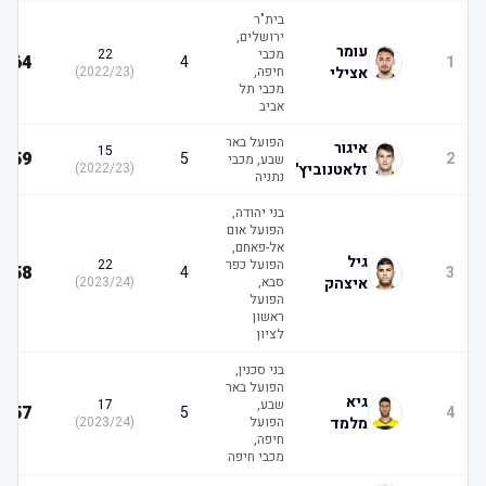
בית"ר
ירושלים,
עומר
מכבי
22
64
4
1
אצילי
חיפה,
(
2022/23
)
מכבי תל
אביב
הפועל באר
איגור
15
59
5
2
שבע, מכבי
זלאטנוביץ'
(
2022/23
)
נתניה
בני יהודה,
הפועל אום
אל-פאחם,
גיל
הפועל כפר
22
58
4
3
איצהק
סבא,
(
2023/24
)
הפועל
ראשון
לציון
בני סכנין,
הפועל באר
גיא
שבע,
17
57
5
4
מלמד
הפועל
(
2023/24
)
חיפה,
מכבי חיפה