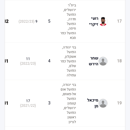
בית"ר
ירושלים,
הפועל
רועי
חדרה,
32
5
17
)
2022/23
(
9
זיקרי
הפועל
חיפה,
הפועל כפר
סבא
בני יהודה,
הפועל
אשקלון,
שחר
11
31
4
18
הפועל כפר
הירש
(
2022/23
)
שלם,
הפועל
עפולה
בני יהודה,
הפועל אום
אל-פאחם,
הפועל
מיכאל
17
31
3
19
קטמון
מן
(
2021/22
)
ירושלים,
הפועל
ראשון
לציון