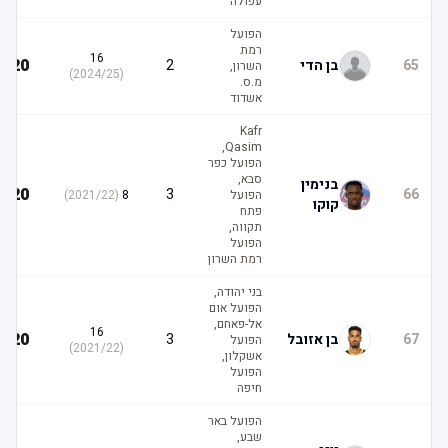
עפולה
הפועל
רמת
16
20
65
בן הדי
2
השרון,
)
2024/25
(
מ.ס.
אשדוד
Kafr
Qasim,
הפועל כפר
סבא,
בנימין
20
3
66
הפועל
8
(
2021/22
)
קוקו
פתח
תקווה,
הפועל
רמת השרון
בני יהודה,
הפועל אום
אל-פאחם,
16
20
67
בן אזובל
3
הפועל
)
2021/22
(
אשקלון,
הפועל
חיפה
הפועל באר
שבע,