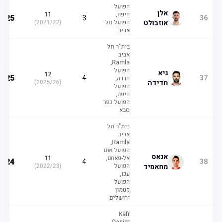
הפועל
אלן
חיפה,
11
25
3
36
אוזבולט
הפועל תל
(
2021/22
)
אביב
בית"ר תל
אביב
Ramla,
הפועל
גיא
12
25
4
37
חדרה,
חדידה
(
2025/26
)
הפועל
חיפה,
הפועל כפר
סבא
בית"ר תל
אביב
Ramla,
הפועל אום
אנאס
אל-פאחם,
11
24
4
38
מחאמיד
הפועל
(
2022/23
)
עכו,
הפועל
קטמון
ירושלים
Kafr