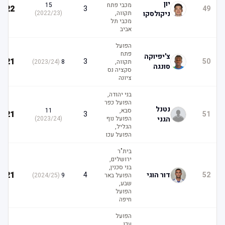
יון
מכבי פתח
15
22
3
49
ניקולסקו
תקווה,
(
2022/23
)
מכבי תל
אביב
הפועל
פתח
צ'יפיוקה
21
3
50
תקווה,
8
(
2023/24
)
סונגה
סקציה נס
ציונה
בני יהודה,
הפועל כפר
נטנל
סבא,
11
21
3
51
הגני
הפועל נוף
(
2023/24
)
הגליל,
הפועל עכו
בית"ר
ירושלים,
בני סכנין,
21
52
דור הוגי
4
הפועל באר
9
(
2024/25
)
שבע,
הפועל
חיפה
הפועל
עכו,