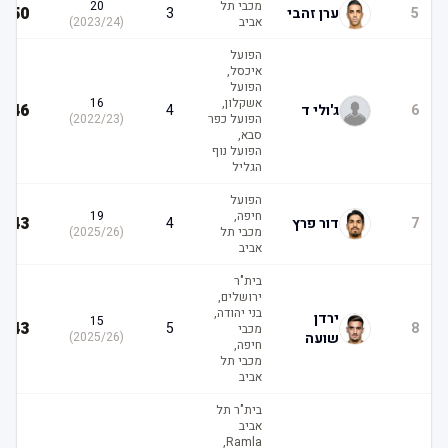
מכבי תל
20
50
5
ערן זהבי
3
אביב
(
2023/24
)
הפועל
איכסל,
הפועל
אשקלון,
16
46
6
ג'ולי ד
4
הפועל כפר
(
2022/23
)
סבא,
הפועל נוף
הגליל
הפועל
חיפה,
19
43
7
דור פרץ
4
מכבי תל
(
2025/26
)
אביב
בית"ר
ירושלים,
בני יהודה,
ירדן
15
43
5
8
מכבי
שועה
(
2025/26
)
חיפה,
מכבי תל
אביב
בית"ר תל
אביב
Ramla,