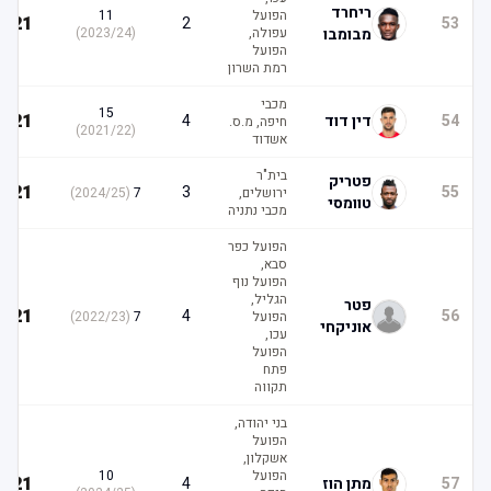
ריחרד
הפועל
11
21
2
53
מבומבו
עפולה,
(
2023/24
)
הפועל
רמת השרון
מכבי
15
21
54
דין דוד
4
חיפה, מ.ס.
)
2021/22
(
אשדוד
בית"ר
פטריק
21
3
55
ירושלים,
7
(
2024/25
)
טוומסי
מכבי נתניה
הפועל כפר
סבא,
הפועל נוף
הגליל,
פטר
21
4
56
הפועל
7
(
2022/23
)
אוניקחי
עכו,
הפועל
פתח
תקווה
בני יהודה,
הפועל
אשקלון,
הפועל
10
21
57
מתן הוז
4