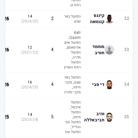
הפועל
רמת גן
קינגס
הפועל באר
14
26
2
32
קנגוואה
שבע
(
2024/25
)
Kafr
Qasim,
הפועל אום
מוחמד
אל-פאחם,
12
26
4
33
חטיב
הפועל
(
2021/22
)
חדרה,
הפועל
רמת השרון
הפועל באר
שבע, מכבי
16
26
34
די סבי
4
חיפה,
(
2024/25
)
מכבי נתניה
הפועל
איכסל,
הפועל
והיב
14
25
5
35
חיפה,
חביבאללה
(
2023/24
)
הפועל נוף
הגליל,
הפועל עכו