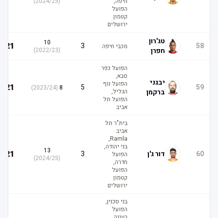
חיפה,
(
2024/25
)
הפועל
קטמון
ירושלים
טג'רון
10
21
3
58
מכבי חיפה
חפרן
(
2022/23
)
הפועל כפר
סבא,
יבגני
הפועל נוף
21
5
59
)
2023/24
(
8
ברקמן
הגליל,
הפועל תל
אביב
בית"ר תל
אביב
Ramla,
בני יהודה,
13
21
60
דור ג'ן
3
הפועל
)
2024/25
(
חדרה,
הפועל
קטמון
ירושלים
בני סכנין,
הפועל
רעננה,