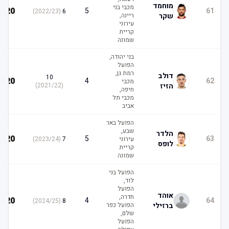
מוחמד
מכבי בני
20
5
61
)
2022/23
(
6
שקר
ריינה,
עירוני
קריית
שמונה
בני יהודה,
הפועל
רמת גן,
דולב
10
20
4
62
מכבי
הזיז
(
2021/22
)
חיפה,
מכבי תל
אביב
הפועל באר
שבע,
הלדר
20
5
63
עירוני
7
(
2023/24
)
לופס
קריית
שמונה
הפועל בני
לוד,
הפועל
אוהד
חדרה,
20
4
64
)
2024/25
(
8
ברזילי
הפועל כפר
שלם,
הפועל