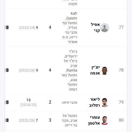
תקווה
Kafr
Qasim,
הפועל נוף
אסיל
18
4
77
הגליל,
9
(
2023/24
)
קני
מכבי בני
ריינה, מ.ס.
אשדוד
בית"ר
ירושלים,
בית"ר תל
אביב
יוג׳ין
18
4
78
)
2025/26
(
9
Ramla,
אנסה
הפועל באר
שבע,
הפועל
רעננה
ליאור
10
18
2
79
מכבי חיפה
רפלוב
(
2024/25
)
הפועל תל
עומרי
18
3
80
אביב, מכבי
7
(
2025/26
)
אלטמן
בני ריינה